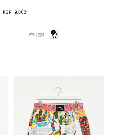
 FIN AOÛT
0
FR
EN