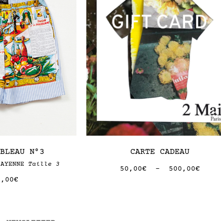
ABLEAU N°3
CARTE CADEAU
CAYENNE
Taille 3
50,00
€
–
500,00
€
5,00
€