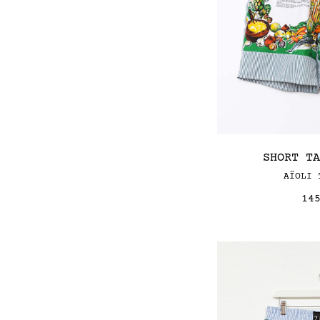
SHORT T
AÏOLI
14