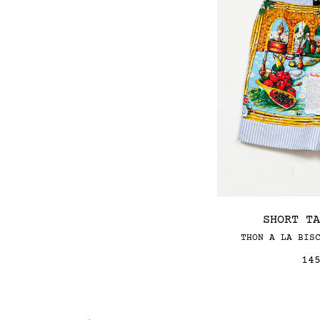
SHORT T
THON A LA BIS
14