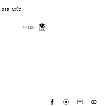
 FIN AOÛT
0
FR
EN