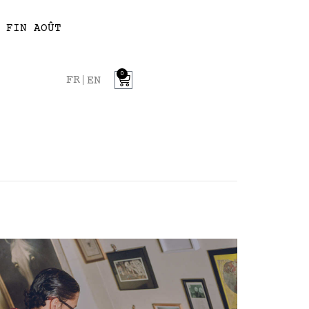
 FIN AOÛT
0
FR
EN