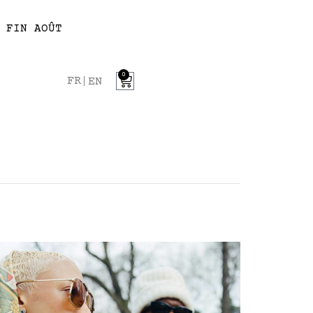
 FIN AOÛT
0
FR
EN