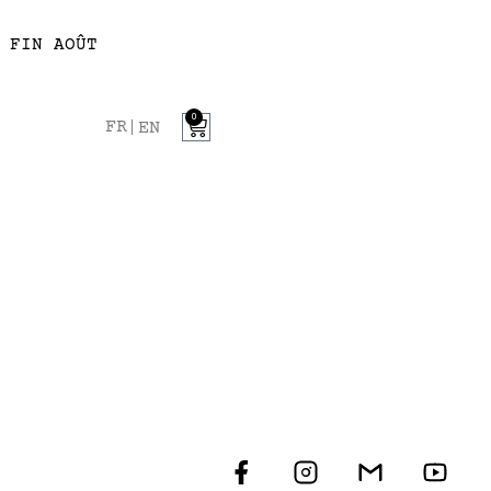
 FIN AOÛT
0
FR
EN