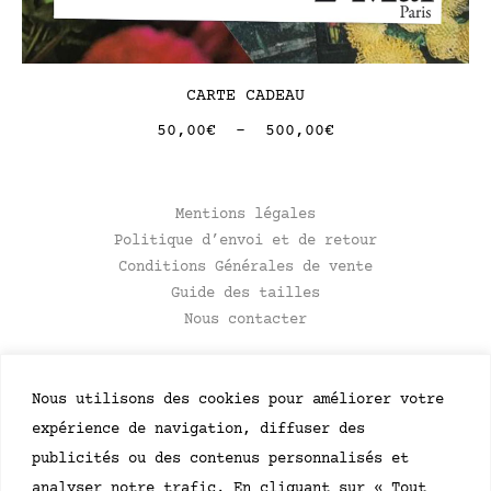
CARTE CADEAU
50,00
€
–
500,00
€
Mentions légales
Politique d’envoi et de retour
Conditions Générales de vente
Guide des tailles
Nous contacter
NEWSLETTER
Soyez le premier à recevoir des mises à jour
concernant les événements et les lancements de
produits