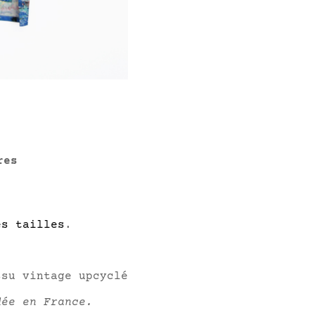
res
es tailles
.
ssu vintage upcyclé
dée en France.