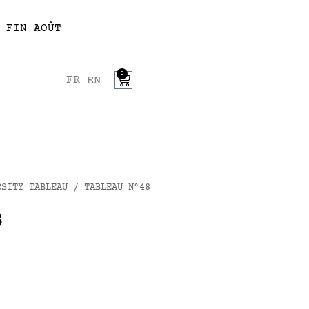
 FIN AOÛT
0
FR
EN
RSITY TABLEAU
/ TABLEAU N°48
8