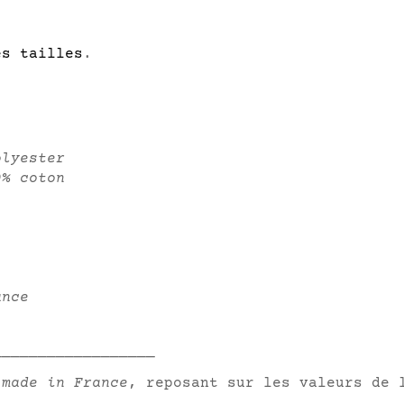
es tailles
.
olyester
0% coton
ance
__________________
 made in France
, reposant sur les valeurs de 