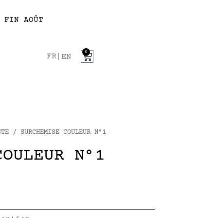
 FIN AOÛT
0
FR
EN
STE
/ SURCHEMISE COULEUR N°1
COULEUR N°1