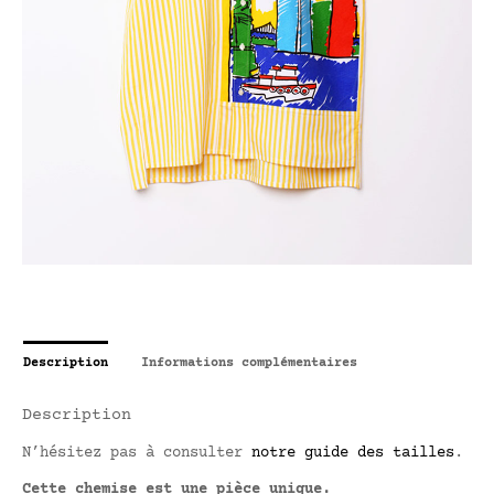
Description
Informations complémentaires
Description
N’hésitez pas à consulter
notre guide des tailles
.
Cette chemise est une pièce unique.