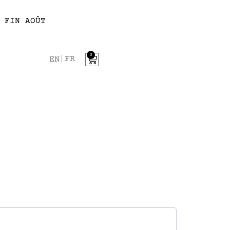
 FIN AOÛT
0
FR
EN