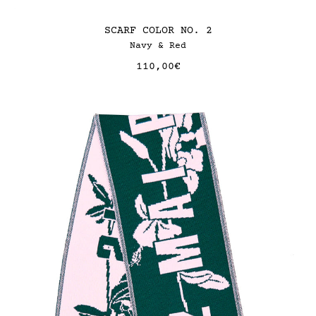
SCARF COLOR NO. 2
Navy & Red
110,00
€