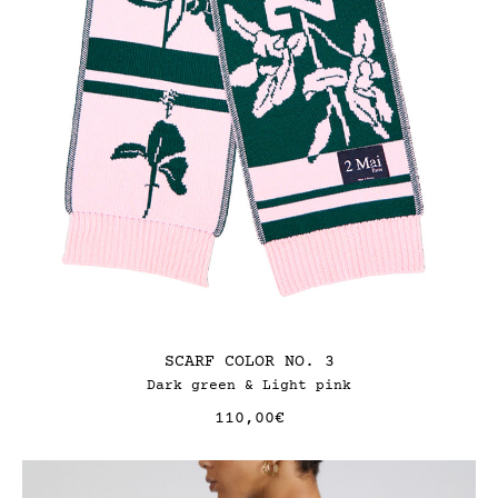
SCARF COLOR NO. 3
Dark green & Light pink
110,00
€